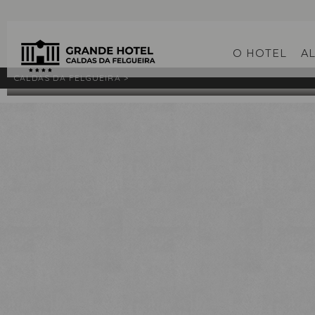
O HOTEL
A
GALERIA
L
CALDAS DA FELGUEIRA >